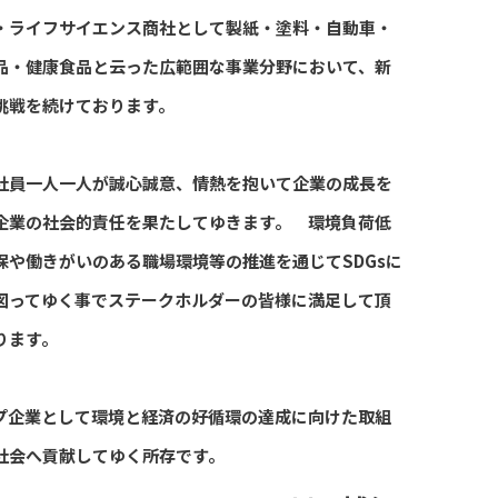
・ライフサイエンス商社として製紙・塗料・自動車・
品・健康食品と云った広範囲な事業分野において、新
挑戦を続けております。
社員一人一人が誠心誠意、情熱を抱いて企業の成長を
企業の社会的責任を果たしてゆきます。 環境負荷低
保や働きがいのある職場環境等の推進を通じてSDGsに
図ってゆく事でステークホルダーの皆様に満足して頂
ります。
プ企業として環境と経済の好循環の達成に向けた取組
社会へ貢献してゆく所存です。